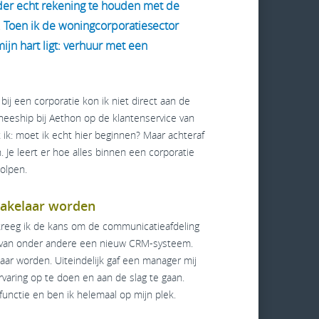
nder echt rekening te houden met de
 Toen ik de woningcorporatiesector
ijn hart ligt: verhuur met een
ij een corporatie kon ik niet direct aan de
aineeship bij Aethon op de klantenservice van
 ik: moet ik echt hier beginnen? Maar achteraf
n. Je leert er hoe alles binnen een corporatie
olpen.
makelaar worden
kreeg ik de kans om de communicatieafdeling
n van onder andere een nieuw CRM-systeem.
aar worden. Uiteindelijk gaf een manager mij
varing op te doen en aan de slag te gaan.
 functie en ben ik helemaal op mijn plek.