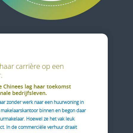
aar carrière op een
.
e Chinees lag haar toekomst
onale bedrijfsleven.
naar zonder werk naar een huurwoning in
en makelaarskantoor binnen en begon daar
uurmakelaar. Hoewel ze het vak leuk
ect. In de commerciële verhuur draait