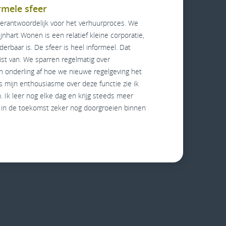
rmele sfeer
verantwoordelijk voor het verhuurproces. We
jnhart Wonen is een relatief kleine corporatie,
rbaar is. De sfeer is heel informeel. Dat
uist van. We sparren regelmatig over
 onderling af hoe we nieuwe regelgeving het
mijn enthousiasme over deze functie zie ik
. Ik leer nog elke dag en krijg steeds meer
lf in de toekomst zeker nog doorgroeien binnen