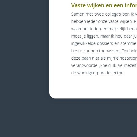
Vaste wijken en een info
Samen met twee collega’s ben ik 
hebben ieder onze vaste wijken. Ri
waardoor iedereen makkelijk benade
moet je liggen, maar ik hou daar j
ingewikkelde dossiers en stemmen
beste kunnen toepassen. Ondanks 
deze baan niet als mijn eindstation
verantwoordelijkheid. Ik zie meze
de woningcorporatiesector.